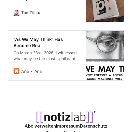
Ton Zijlstra
“As We May Think” Has
Become Real
On March 23rd, 2026, I witnessed
what may be the most significant
personal computing demonstration
since Engelbart’s 1968 “Mother of
Aria
Aria
All Demos.” This is a personal
account for those who weren’t
there.
Abo verwalten
Impressum
Datenschutz