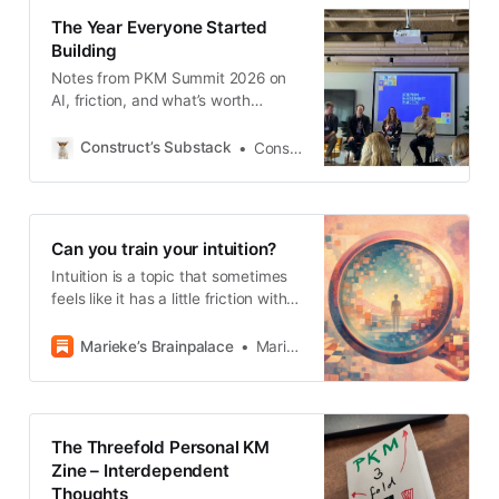
The Year Everyone Started
Building
Notes from PKM Summit 2026 on
AI, friction, and what’s worth
protecting
Construct’s Substack
Construct By Dee
Can you train your intuition?
Intuition is a topic that sometimes
feels like it has a little friction with
technology.
Marieke’s Brainpalace
Marieke van Vliet
The Threefold Personal KM
Zine – Interdependent
Thoughts